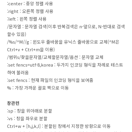
:center : 중앙 정렬 사용
:right : 오른쪽 정렬 사용
:left : 왼쪽 정렬 사용
/문자열 : 문자열 검색(이후 반복검색은 n-앞으로, N-반대로 검색
할수 있음)
/%s/^M//g : 윈도우 줄바꿈을 유닉스 줄바꿈으로 교체(^M은
Ctrl+v + Ctrl+m을 이용)
/범위s/찾을문자열/교체할문자열/옵션 : 문자열 교체
:set fencs=utf-8,korea : 두가지 인코딩 형식을 차례로 테스트
하여 불러옴
:set fencs : 현재 파일의 인코딩 형식을 보여줌
% : 가장 가까운 괄호 짝으로 이동
창관련
:sp : 창을 위아래로 분할
:vs : 창을 좌우로 분할
Ctrl+w + [h,j,k,l] : 분할된 창에서 지정한 방향으로 이동