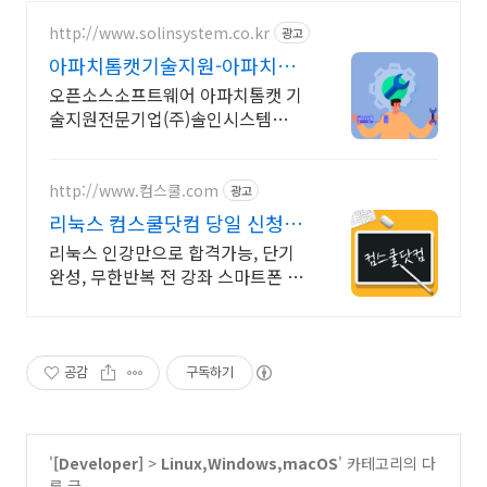
http://www.solinsystem.co.kr
광고
아파치톰캣기술지원-아파치톰
캣 20년이상 기술지원 노하우
오픈소스소프트웨어 아파치톰캣 기
술지원전문기업(주)솔인시스템
Apache리눅스
http://www.컴스쿨.com
광고
리눅스 컴스쿨닷컴 당일 신청&
결제시 기프티콘!
리눅스 인강만으로 합격가능, 단기
완성, 무한반복 전 강좌 스마트폰 학
습가능
공감
구독하기
'
[Developer]
>
Linux,Windows,macOS
' 카테고리의 다
른 글