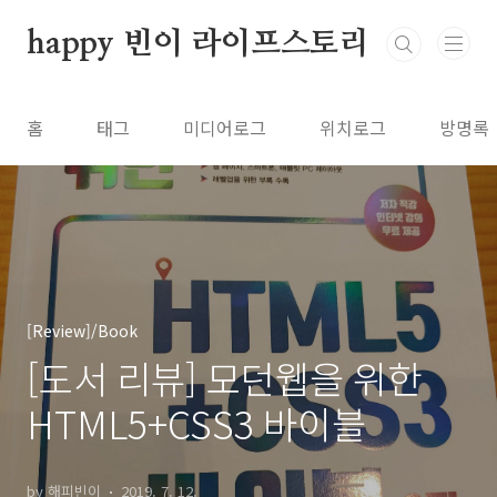
본문 바로가기
happy 빈이 라이프스토리
홈
태그
미디어로그
위치로그
방명록
[Review]/Book
[도서 리뷰] 모던웹을 위한
HTML5+CSS3 바이블
by 해피빈이
2019. 7. 12.