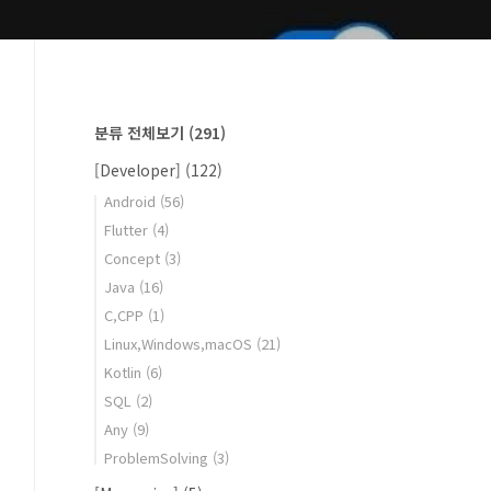
분류 전체보기
(291)
[Developer]
(122)
Android
(56)
Flutter
(4)
Concept
(3)
Java
(16)
C,CPP
(1)
Linux,Windows,macOS
(21)
Kotlin
(6)
SQL
(2)
Any
(9)
ProblemSolving
(3)