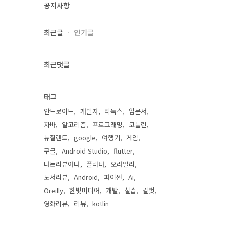
공지사항
최근글
인기글
최근댓글
태그
안드로이드
개발자
리눅스
입문서
자바
알고리즘
프로그래밍
코틀린
뉴질랜드
google
여행기
게임
구글
Android Studio
flutter
나는리뷰어다
플러터
오라일리
도서리뷰
Android
파이썬
Ai
Oreilly
한빛미디어
개발
실습
길벗
영화리뷰
리뷰
kotlin