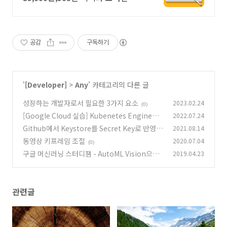
강가능.
공감
구독하기
'
[Developer]
>
Any
' 카테고리의 다른 글
성장하는 개발자로서 필요한 3가지 요소
2023.02.24
(0)
[Google Cloud 실습] Kubenetes Engine으
2022.07.24
로 배포 관리
Github에서 Keystore를 Secret Key로 반영하
2021.08.14
(0)
기(feat. Android)
동영상 키프레임 조절
2020.07.04
(2)
(0)
구글 머신러닝 스터디잼 - AutoML Vision으로
2019.04.23
이미지 분류해보기
(0)
관련글