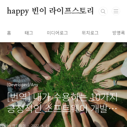
본문 바로가기
happy 빈이 라이프스토리
홈
태그
미디어로그
위치로그
방명록
[Developer]/Any
[번역] 내가 수용하는 10가지
긍정적인 소프트웨어 개발자
문화
by 해피빈이
2022. 4. 16.