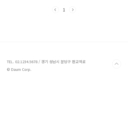
동물원 이름이다.숙소에서는 차로 약 20분정도
걸리는 거리였다. 생각보다 오래 걸리지 않았
1
다.https://www.agoda.com/ko-
kr/activities/detail?
activityId=621084&cityId=6167 https://www.agoda.com/ko-
kr/activities/detail www.agoda.com아고
다를 통해 예약하였으며, 이곳은 야생동물을 풀
어놓고, 그 야생동물을 바로 앞에서, 혹은 터치하
면서 볼 수도 있다는 것이 특징이다.물론 그렇기
때문..
TEL. 02.1234.5678 / 경기 성남시 분당구 판교역로
© Daum Corp.