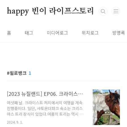
본문 바로가기
happy 빈이 라이프스토리
홈
태그
미디어로그
위치로그
방명록
윌로뱅크
1
[2023 뉴질랜드] EP06. 크라이스트처치 - 윌로뱅크 동물원, 보타닉가든스, 별구경
여섯째 날. 크라이스트 처치에서의 여행을 계속
진행중이다. 일단, 샤토온더파크 숙소는 크리스
마스 트리 장식이 있었다.여름의 트리는 역시 남
반구의 매력이다. 오늘의 계획은 윌로뱅크로 시
2024. 9. 1.
작하였다.윌로뱅크가 뭐냐면, 크라이스트처치의