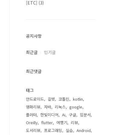
[ETC]
(3)
공지사항
최근글
인기글
최근댓글
태그
안드로이드
길벗
코틀린
kotlin
영화리뷰
자바
리눅스
google
플러터
한빛미디어
Ai
구글
입문서
Oreilly
flutter
여행기
리뷰
도서리뷰
프로그래밍
실습
Android