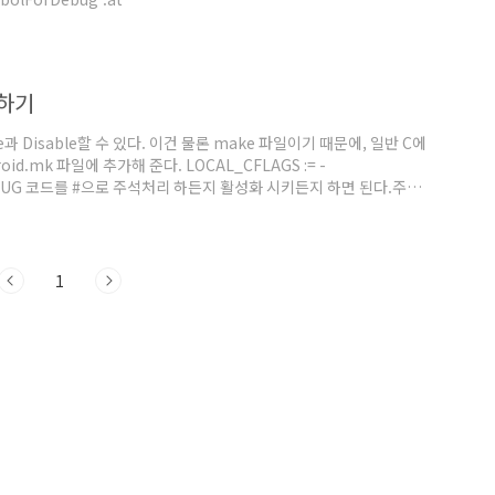
uteActionsTaskExecuter.executeActions(ExecuteActionsTaskExecuter
eAct..
절하기
과 Disable할 수 있다. 이건 물론 make 파일이기 때문에, 일반 C에
.mk 파일에 추가해 준다. LOCAL_CFLAGS := -
EBUG 코드를 #으로 주석처리 하든지 활성화 시키든지 하면 된다.주석
그리고 실제 코드에서는사용하려는 코드의 헤더파일에 아래와 같이 코드를
한 것만 나열했다.) #ifdef ENABLE_DEBUG#define
1