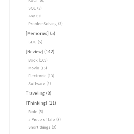
Kotlin
(6)
.java:100)at
SQL
(2)
Any
(9)
ProblemSolving
(3)
[Memories]
(5)
GDG
(5)
[Review]
(142)
Book
(109)
Movie
(15)
Electronic
(13)
Software
(5)
Traveling
(8)
[Thinking]
(11)
Bible
(5)
a Piece of Life
(3)
Short things
(3)