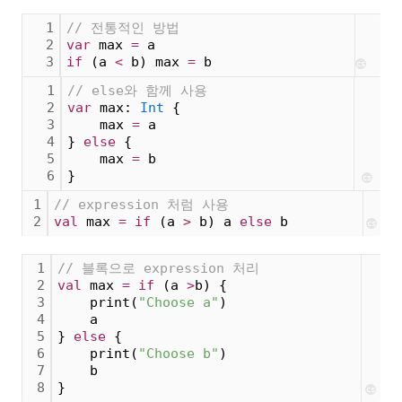
1
// 전통적인 방법
2
var
 max 
=
 a
3
if
(a 
<
 b)
 max 
=
 b
cs
1
// else와 함께 사용
2
var
 max:
Int
{
3
    max 
=
 a
4
}
else
{
5
    max 
=
 b
6
}
cs
1
// expression 처럼 사용
2
val
 max 
=
if
(a 
>
 b)
 a 
else
 b
cs
1
// 블록으로 expression 처리
2
val
 max 
=
if
(a 
>
b)
{
3
    print(
"Choose a"
)
4
    a
5
}
else
{
6
    print(
"Choose b"
)
7
    b
8
}
cs