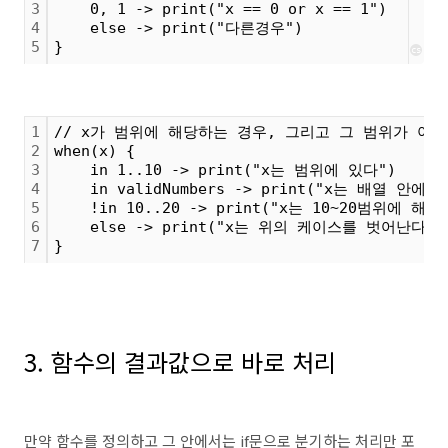
3
    0, 1 -> print("x == 0 or x == 1")
4
    else -> print("다른경우")
5
}
cs
1
// x가 범위에 해당하는 경우, 그리고 그 범위가 아
2
when(x) {
3
    in 1..10 -> print("x는 범위에 있다")
4
    in validNumbers -> print("x는 배열 안에
5
    !in 10..20 -> print("x는 10~20범위에 
6
    else -> print("x는 위의 케이스를 벗어난다")
7
}
3. 함수의 결과값으로 바로 처리
만약 함수를 정의하고 그 안에서는 if문으로 분기하는 처리만 포