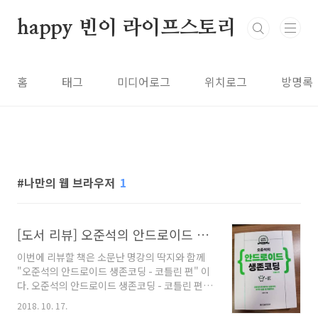
본문 바로가기
happy 빈이 라이프스토리
홈
태그
미디어로그
위치로그
방명록
나만의 웹 브라우저
1
[도서 리뷰] 오준석의 안드로이드 생존 코딩 - 코틀린 편
이번에 리뷰할 책은 소문난 명강의 딱지와 함께
"오준석의 안드로이드 생존코딩 - 코틀린 편" 이
다. 오준석의 안드로이드 생존코딩 - 코틀린 편국
내도서저자 : 오준석출판 : 한빛미디어
2018. 10. 17.
2018.10.01상세보기 단순히 안드로이드 생존코