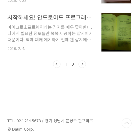
2019. 7. 22.
딩도장이라길래.. 태권도장과 같은, 프로그래밍
올 것이라고 생각되기 때문이다. 그리고 이 책은
을 훈련시켜주는 체육관 같은 곳이라고 생각했
3판인데, 1판 2판 3판 흐름에 따라 책의 표지 컬
다. 그래서 알고리즘 훈련해주는 다양한 사이트
시작하세요! 안드로이드 프로그래밍 / 위키북스
러가 매번 바뀌었다. 버전에 ..
와 같이 그러한 역할을 해주는 사이트에 대한 튜
마이크로소프트웨어라는 잡지를 매우 좋아한다.
토리얼과 같은 책이라고 생각했다. 그런데 그게
나에게 필요한 정보들만 쏙쏙 제공하는 잡지이기
아니었다. 파이썬 코딩도장이라고 구글에 검색하
때문이다. 책에 대해 얘기하기 전에 왠 잡지얘기
면 나오는 바로 첫 링크에, 이 책의 표지와 동일한
냐 할 수 있겠지만, 사실은 이 책을 이 잡지에 응
표지의 이미지와 함께 그 내용이 있다. 그 내용이
2010. 2. 4.
모하여 경품으로 받았다. 그래서 더 나에겐 기억
라함은, 이 책의 내용이다. 즉, 책의 내용과 동일
에 남는 책이다. 공교롭게도 회사에서 안드로이
한 모든 내용이 웹 사이트에 올라와 있는데, 그곳
드 프로젝트에 참여하기 위해 막 공부를 한창 하
1
2
의 사이트 이름이 코딩도장 사이트이다. 무..
고 있을 시기였기때문에 사실 더 고맙기도 했다.
뭐... 아이폰 프로그래밍 책을 줬다 하더라도 고마
웠겠지만.. 그래도 실생활에 연관되니 더 좋다. 책
가격이 무려 36,000원이던데!! 띠용! 책 내용들
은 대체로 머 일반적인 내용이었다. 사실 이 책을
보기 전에 약 일주일이지만 안드로이드 교육도
다녀왔고, 이 책 이전에 다른 책(빨간색 프로페셔
널 안드로이드)도 본 상태라 기본적인 용어..
TEL. 02.1234.5678 / 경기 성남시 분당구 판교역로
© Daum Corp.