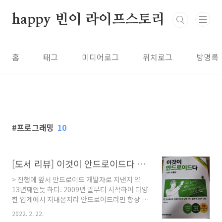
본문 바로가기
happy 빈이 라이프스토리
홈
태그
미디어로그
위치로그
방명록
프로그래밍
10
[도서 리뷰] 이것이 안드로이드다 with 코틀린(3판)
> 진행에 앞서 안드로이드 개발자로 지낸지 약
13년째인듯 하다. 2009년 말부터 시작하여 다양
한 업계에서 지내온지라 안드로이드라면 항상 아
쉽고 더 전문성 있는 부분을 위해 노력하고 있고,
2022. 2. 22.
그래야 한다고 생각하고 있다. 이런 시간을 지내