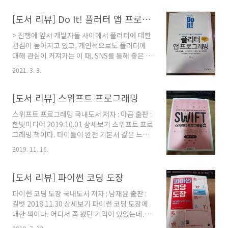
와서인지 개발서적 역시 많이 보았고, 그 중 안드
로이드 서적은 더욱 관심있게 보아왔던 터라 이
[도서 리뷰] Do It! 플러터 앱 프로그래밍
책도 깊은 관심을 가지고 보기 시작하였다. > 첫
> 진행에 앞서 개발자들 사이에서 플러터에 대한
느낌 및 목차 이 책은 안드로이드 책을 성의껏 만
관심이 높아지고 있고, 개인적으로도 플러터에
들었다는 것 외에도, 주목하고 싶은 부분이 있었
대해 관심이 커져가는 이 때, SNS를 통해 좋은 기
다. 바로 최선 버전을 대상으로 만들었다는 점이
회를 발견하여 Do It! 플러터 앱 프로그래밍 책을
다. 모든 프로그래밍 기술이 마찬가지이지만, 특
2021. 3. 3.
볼 수 있는 기회를 얻었다. 또한 플러터에서 흔히
히 안드로이드는 이 기술의 발전 속도가 매우 빠
다루는 용어와 개념에 대해서는 이제 익숙해져가
르다. 차이점도 커서, 학습을 일년만 안하고 있어
는 이 시점에서 이 책을 마주하게 되었다. > 인상
[도서 리뷰] 스위프트 프로그래밍
도 따라잡기 어려울 정도이다. 이 책은 벌써 개..
깊은 부분들 바로 와 닿았던 부분은 컬러로 되어
스위프트 프로그래밍 국내도서 저자 : 야곰 출판 :
있다는 사실이었다. 그래서 받은 특별한 경험은
한빛미디어 2019.10.01 상세보기 스위프트 프로
웹 페이지를 보는 느낌이 든다는 사실이었다. 잘
그래밍 책이다. 타이틀이 완전 기본서 같은 느낌
정리해놓은 웹 페이지를 종이로 출력해서 보는
을 강하게 가져다 주는 책이다. 이 책을 읽을 때도
느낌이다. 그만큼 친숙함이 와 닿았다. 일단 단계
2019. 11. 16.
그런 느낌이었다. 이 언어의 기본부터 일정 패턴
별 구성이 눈에 띄었다. 일단 크게 볼 때 플러터가
까지 훑어주겠다는 의도가 엿보였다. 그래서 꼼
무엇인지. 그리고 그 안에서 사용되는 언어인 다
꼼한 느낌도 들었고, 하지만, 그렇기 때문에 재미
[도서 리뷰] 파이썬 코딩 도장
트에 대한 부분과, 플러터의 내부 구..
는 덜 한 느낌이 드는 것도 사실이었다. 그래서 이
파이썬 코딩 도장 국내도서 저자 : 남재윤 출판 :
책은 한번 정독하기는 힘든 책이지만, 책 꽂이에
길벗 2018.11.30 상세보기 파이썬 코딩 도장에
서 쉽게 빼내어 버릴 수도 없는 책이다. 스위프트
대한 책이다. 어디서 좀 봤던 기억이 있었는데..
프로그래밍에 조금이라도 연관되어 있다면, 언제
생각해보니 사이트에서 본 적이 있었다. 사실 코
든 이 책을 레퍼런스 삼아서 진행할 날이 분명이