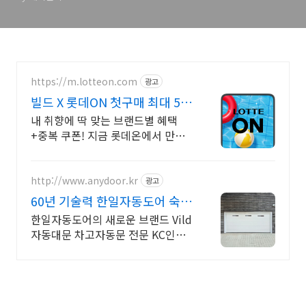
https://m.lotteon.com
광고
빌드 X 롯데ON 첫구매 최대 5천
원 혜택!
내 취향에 딱 맞는 브랜드별 혜택
+중복 쿠폰! 지금 롯데온에서 만나
보세요!
http://www.anydoor.kr
광고
60년 기술력 한일자동도어 숙련
된시공팀 AS전담팀운영
한일자동도어의 새로운 브랜드 Vild
자동대문 차고자동문 전문 KC인증
모터 시공