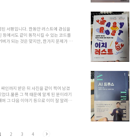
너무 충격을 받았다. 영어를 어느정도 잘 하
임엔진 등에서도 같이 동작시킬 수 있는 코드를
커버가 되는 것은 맞지만, 한가지 문제가 있
가 다소 높다. 물론 계속 C++로만 개발해
 Swift 등을 이용해서 개발해온 개발자의 입
것이 많다.이런 상황에서 Native와 같
호환성도 담보되는 다른 것을 찾기는 쉽지 않
, 싸인까지 받은 뒤 사진을 같이 찍어 남겼
었다.물론 그 책 때문에 알게 된 분이라기
머 그 다음 이야기 등으로 이미 잘 알려진
여 접했던 것이 폴리글랏 프로그래밍이었
했던 것으로 기억하는데, 나의 커리어상 시
에 대한 질문을 스스로에게 던졌던 시기였
 기억나는 책 들을 이야기 해보라면 그 책은
1
2
3
4