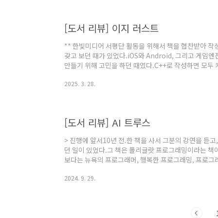
원과 함께 다녀오는 것이었다.그렇게 처음 다녀온 뒤에 
는 그들과는 달리 나는 매우 못했기 때문이다. 아..
[도서 리뷰] 이지 러스트
** 한빛미디어 서평단 활동을 위해서 책을 협찬받아 작성된 서평입니다. 한동안 러스트에 관심을
갖고 보던 때가 있었다.iOS와 Android, 그리고 게
만들기 위해 고민을 하던 때였다.C++로 작성하면 모두 
었다.바로 난이도였다.타 언어와는 다르게 C++은 난이도
2025. 3. 28.
온 사람이라면 모르겠지만, Java와 Kotlin, Obj-C와
장에서라면 C++을 능숙하게 다루기 위해서는 고려해야할 
은 성능을 제공하며, 다른 언어나 프레임워크 간 상호 
았다. 그러던..
[도서 리뷰] AI 트루스
> 진행에 앞서10년 전.한 책을 사서 그분의 강연을 듣고
던 일이 있었다.그 책은 폴리글랏 프로그래밍이라는 책이
보다는 뉴욕의 프로그래머, 행복한 프로그래밍, 프로그래
분이었다.그렇게 알게된 저자가 새로운 책을 낸다고 하
2024. 9. 29.
다.개발자로 일한지 약 5년차가 된 상황에서 그 책을 접
기적으로 앞으로의 개발자로서 어떻게 살아가야 하는가
기 때문에 참 인상깊게 와 닿았다.그리고 지금도 나에게
기억나는 책 중 하나로 남아 있다. 가끔 이직..