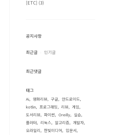
[ETC]
(3)
공지사항
최근글
인기글
최근댓글
태그
Ai
영화리뷰
구글
안드로이드
kotlin
프로그래밍
리뷰
게임
도서리뷰
파이썬
Oreilly
실습
플러터
리눅스
알고리즘
개발자
오라일리
한빛미디어
입문서