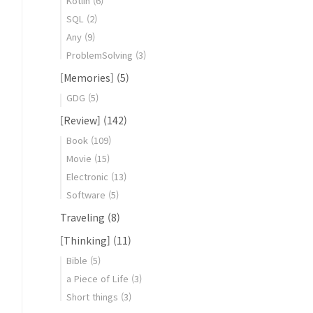
Kotlin
(6)
SQL
(2)
Any
(9)
ProblemSolving
(3)
[Memories]
(5)
GDG
(5)
[Review]
(142)
Book
(109)
Movie
(15)
Electronic
(13)
Software
(5)
Traveling
(8)
[Thinking]
(11)
Bible
(5)
a Piece of Life
(3)
Short things
(3)