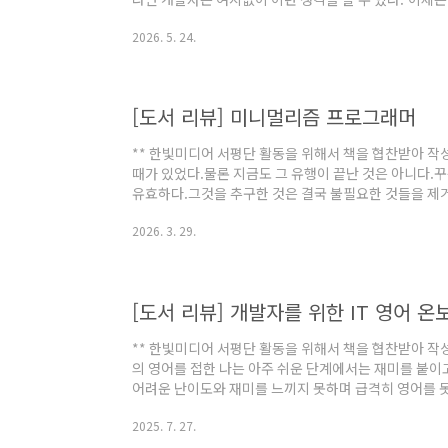
능하잖아'그 생각이 확장된다면 수년간 중요하게 여겨
2026. 5. 24.
모른다.사실 실제 코드를 내가 볼 일이 없다면 그 코드
수 있기 때문이다.하지만, 나는 다른 생각이 들었다.
결국 그 코드에서 버그란 나오기 마련이고, 버그라는 것
측면에서 원하지 않는 결과를 볼 수 있기 때문에 언..
[도서 리뷰] 미니멀리즘 프로그래머
** 한빛미디어 서평단 활동을 위해서 책을 협찬받아 작
때가 있었다.물론 지금도 그 유행이 끝난 것은 아니다.
유효하다.그것을 추구한 것은 결국 불필요한 것들을 제거
게 하려 하는 것이었다.불필요한 수많은 물건으로 인해 
2026. 3. 29.
이 많기 때문이다. 프로그래밍을 하는 것도 마찬가지이
저것이 좋다고 해서 버리지 못하고 남겨둔 것이 많다.그
코드를 잊든, 사람이 바뀌든 결국 불필요한 존재가 되어
는 상관없이 그 자리에 남아있는 것을 보게..
[도서 리뷰] 개발자를 위한 IT 영어 
** 한빛미디어 서평단 활동을 위해서 책을 협찬받아 작
의 영어를 접한 나는 아주 쉬운 단계에서는 재미를 붙
어려운 난이도와 재미를 느끼지 못하며 급격히 영어를 
주어 영어라는 존재는 걸림돌에 불과하였다.영어를 그렇
2025. 7. 27.
하면서 조금은 영어를 잘 하면 좋겠다는 생각을 했으나 딱
관심을 갖게 된 것은 첫 출장 때문이었다.처음 출장은 