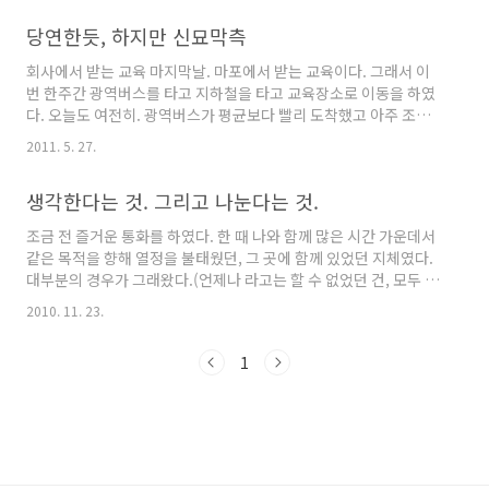
물해 준 소리나는 장난감 숟가락이었다.소리가 나는것이다보니 자
당연한듯, 하지만 신묘막측
연히 회로가 들어가게 되어있었고, 그것이 방수가 되지 않아 문제가
된 것이었다. 그래서 받고 분해를 해 보았다.어떻게든 말리면서라도
회사에서 받는 교육 마지막날. 마포에서 받는 교육이다. 그래서 이
고쳐봐야겠다고 하면서..그러면서.. 뜯은지 3일밖에 안되고, 산지
번 한주간 광역버스를 타고 지하철을 타고 교육장소로 이동을 하였
는 일주일밖에 안된건데.. 좀 아깝다는 생각이 많이 들었다. 그러자
다. 오늘도 여전히. 광역버스가 평균보다 빨리 도착했고 아주 조금
아내가 내가 잘못해서 그런거지머 하면서 미안한기색이 있자나도..
은 더 여유있게 탈수있을 거라 생각했다. 그러나.. 조금 걷다보니 사
2011. 5. 27.
람들은 달리고. 아래를 보니 지하철 문이 열려있었고, 곧 출발할 분
위기. 그래서 문이 닫힐세라 달려가서 겨우 탑승. 이제 환승하는 역
생각한다는 것. 그리고 나눈다는 것.
에 다다르려면 약 다섯개의 역을 가면 된다. 환승하는 역에서는 맨
끝 칸으로 옮겨타야 쉽게 갈아탈 수 있기에 첫번째 칸부터 마지막
조금 전 즐거운 통화를 하였다. 한 때 나와 함께 많은 시간 가운데서
칸까지 워킹을 시작했다. 다행히 사람들이 그리 많진 않았다. 정말
같은 목적을 향해 열정을 불태웠던, 그 곳에 함께 있었던 지체였다.
적당하다라는 표현이 어울리는 듯. 딱 자리에 사람들이 다 앉고 이
대부분의 경우가 그래왔다.(언제나 라고는 할 수 없었던 건, 모두 다
따금 몇몇 사람이 서있는 정도였다. 그래서 지나가면서 사람들..
그렇진 않기 때문이다.) 함께 열정을 가지고 달려갔었던 자들과의
2010. 11. 23.
대화는 언제나 나에게 새로운 도전을 가져다 주었다. 지금도 그것을
다시 한 번 느끼게 했다. 내가 가지고 있는 생각이 좁아지고 있다는
1
것을 문득 깨닫게 하였고, 점점 더 좁아질 뻔 하였던 그 생각을 다시
벌릴 수 있도록 하였다는 것을 말이다. 사람은 절.대.로. 혼자서 살
아갈 수가 없다. 내가 이야기를 나누었던 몇 몇 사람들과의 이야기
들을 토대로 보았을 땐, 혼자서도 잘 살 수 있다고 생각하는 사람이
은근히 많다는 것을 알게되었다. 그 ..