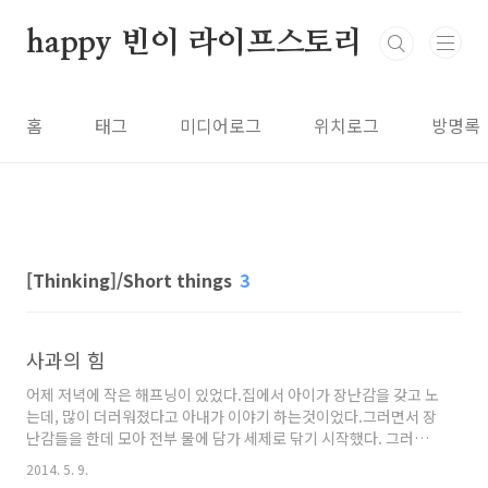
본문 바로가기
happy 빈이 라이프스토리
홈
태그
미디어로그
위치로그
방명록
[Thinking]/Short things
3
사과의 힘
어제 저녁에 작은 해프닝이 있었다.집에서 아이가 장난감을 갖고 노
는데, 많이 더러워졌다고 아내가 이야기 하는것이었다.그러면서 장
난감들을 한데 모아 전부 물에 담가 세제로 닦기 시작했다. 그러기
를 한 3분했나.. 갑자기 으앗 하는 것이다.듣고보니.. 장난감 하나가
2014. 5. 9.
소리가 나지 않는다고..3일전 어린이날 기념으로 내가 아이에게 선