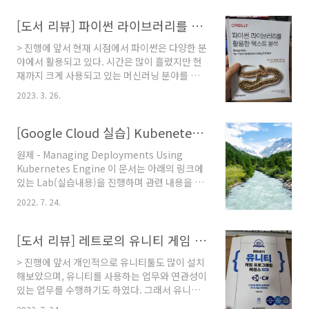
것과 실제로 AI 앱을 개발하는 것은 큰 차이가 있
다. 그런 점에서 이번에 읽게 된 "GPT API를 활
[도서 리뷰] 파이썬 라이브러리를 활용한 텍스트 분석
용한 인공지능 앱 개발"이라는 책은 제목부터 흥
> 진행에 앞서 현재 시점에서 파이썬은 다양한 분
미를 가져왔다. 이것을 응용하고 싶었던 개발자
야에서 활용되고 있다. 시간은 많이 흘렀지만 현
들에게 매우 유용한 실전 가이드가 될 것으로 느
재까지 크게 사용되고 있는 머신러닝 분야를 비
껴졌기 때문이다. 책 정보서양거미 불가사리를
롯하여, 웹 서버, REST API 서버 등의 개발로도
표지로 내세운 책의 모습이 인상적이었다. 오라
2023. 3. 26.
사용이 되고, 유틸성 툴을 개발하는 목적으로도
일리의 책은 멸종위기종을 나타냈다고 하기에 그
사용된다. 파이썬은 인터프리터 언어이기에 생각
런 취지가 크게 와 닿았다. 뒤에서 말은 하겠지만,
의 흐름대로 작성하면 된다는 특성을 이용하여
[Google Cloud 실습] Kubenetes Engine으로 배포 관리
우선 제목에서 말하는 '앱'이라는 개념이 ..
누구나 쉽게 접근할 수 있다는 점이 큰 장점으로
원제 - Managing Deployments Using
활용된다고 생각한다. 물론 퍼포먼스 측면에서
Kubernetes Engine 이 문서는 아래의 링크에
상당히 연산 능력이 필요한 코드를 작성할 경우
있는 Lab(실습내용)을 진행하며 관련 내용을 정
타 언어에 비해서는 매우 낮은 퍼포먼스를 보이
리하는 차원에서 작성하였다.
는 경우도 있기에 무조건 추천할만하다고 여겨지
2022. 7. 24.
https://www.cloudskillsboost.google/focuses/639?
지는 않지만, 컴퓨팅 파워는 점점 올라가고, 코어
parent=catalog 이 Lab은 Google Cloud의
라이브러리는 C 언어로 작성된 케이스가 많기 때
Kubernetes(Kubernetes in Google Cloud)
[도서 리뷰] 레트로의 유니티 게임 프로그래밍 에센스(개정판)
문에, 실제 사용하는 입장에서는 로직 자체에만
퀘스트 내부에 있는 네 번째 Lab에 해당한다.
집중할 수..
> 진행에 앞서 개인적으로 유니티툴도 많이 설치
https://www.cloudskillsboost.google/quests/29
해보았으며, 유니티를 사용하는 업무와 연관성이
개요 Dev Ops 방식에서는 정기적으로 여러 배포
있는 업무를 수행하기도 하였다. 그래서 유니티
를 사용하여 ‘지속적 배포', ‘Blue/Green 배포’,
자체와 친밀감이 어느정도 있는 것은 사실이지
‘Canary 배포'와 같은 애플리케이션 배포 시나