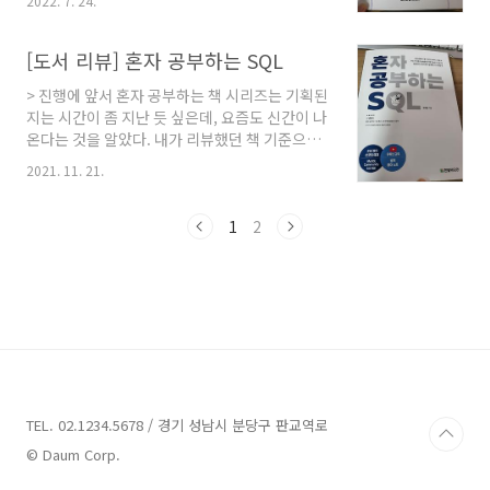
2022. 7. 24.
만, 또 이것으로 무엇인가를 만들어 본 경험은 없
리오를 관..
기 때문에, 유니티는 전체적으로 어떤 구성요소
가 있는지, 이것으로 얼마나 노력을 하면 게임을
[도서 리뷰] 혼자 공부하는 SQL
만들 수 있을 것인지에 대한 감이 전혀 없다. 하지
> 진행에 앞서 혼자 공부하는 책 시리즈는 기획된
만 메타버스의 시대가 점점 발전해가면서 유니티
지는 시간이 좀 지난 듯 싶은데, 요즘도 신간이 나
또한 더욱 발전하고 있는 이 시대에 조금 더 깊게
온다는 것을 알았다. 내가 리뷰했던 책 기준으로
알았으면 좋겠다는 생각은 항상 하고 있었다. 즉,
만 보더라도 2년 반 정도는 되어가는 듯 하다. 링
관심은 항상 조금씩이라도 있었으나, 이것에 대
2021. 11. 21.
크 참고:
한 구체적인 경험은 없어서 아쉬움이 있었다. >
https://blog.soobinpark.com/187 [도서
책에 대한 간단한 정보 이 책은 두꺼운 책이다. 그
리뷰] 혼자 공부하는 파이썬 오늘 리뷰할 책은 혼
1
2
것이 인상적으로 다가왔다. 보통 책은 상자에 담
자 공부하는 파이썬. 혼자 공부하는 OOO시리즈
겨..
중 하나이다. 현재는 파이썬, 자바, C언어 3개로
출간이 되어있다. 한빛미디어에서 야심차게 준비
하고 내놓은 책 같아 보인다.
blog.soobinpark.com 그래도 그 때 기억으로
도 좋았던 기억이 많았기에 기대를 하고 이 내용
을 보게 되었다. > 책에 대한 간단한 정보 일단, 이
책은 혼자 공부하는 책의 시리즈이며, 내용은
SQL을 다루고..
TEL. 02.1234.5678 / 경기 성남시 분당구 판교역로
© Daum Corp.