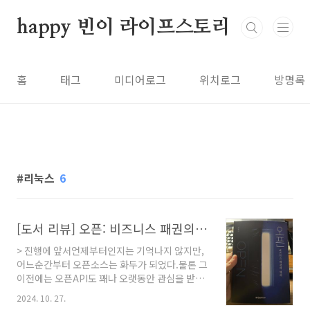
본문 바로가기
happy 빈이 라이프스토리
홈
태그
미디어로그
위치로그
방명록
리눅스
6
[도서 리뷰] 오픈: 비즈니스 패권의 열쇠
> 진행에 앞서언제부터인지는 기억나지 않지만,
어느순간부터 오픈소스는 화두가 되었다.물론 그
이전에는 오픈API도 꽤나 오랫동안 관심을 받아
왔다. 물론 지금 이 순간까지 말이다.오픈소스와
2024. 10. 27.
나와의 개인적인 인연은 코로나가 한창이었던