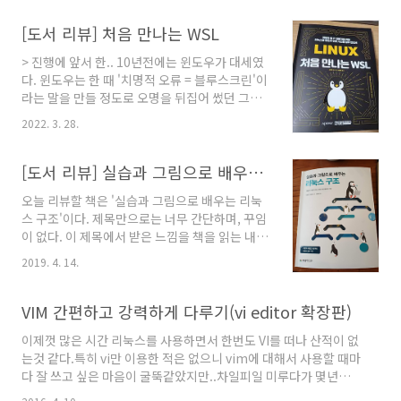
21년 공개SW 개발자대회였다.공개SW 개발자대
회에 직접 참가한 것은 아니었지만, 멘토를 모집
[도서 리뷰] 처음 만나는 WSL
하던 소식을 알게되었고, 그 대회 자체와 그들에
> 진행에 앞서 한.. 10년전에는 윈도우가 대세였
게 내가 경험했던 지식을 이용하여 도움을 줄 수
다. 윈도우는 한 때 '치명적 오류 = 블루스크린'이
있다는 사실에 지원하였다. 그리고 올해를 제외
라는 말을 만들 정도로 오명을 뒤집어 썼던 그런
하곤 매해 위촉되어 멘토링을 진행하였다.물론
OS이지만, 윈도우7을 기점으로 새롭게 탈바꿈하
그 전에도 오픈소스에 관심을 갖고있었으나 개인
2022. 3. 28.
여 많은 안정성을 가져왔고, UX에서도 사람들에
적인 일의 우선순위에서는 밀려 별도로 컨트리뷰
게 자연스러움을 최대한 심겨주었고, 보는 즐거
션을 한 경험은 없었다.앞으로 기회가 된다면 하
움마저 안겨준 UI를 보여주기도 하였다. 그러한
[도서 리뷰] 실습과 그림으로 배우는 리눅스 구조
고싶은 것 중 하나로 오픈소스 컨트리뷰션이 있
윈도우7의 발전이 꽤나 익숙해질 무렵, macOS
으니 그런 기회가 올 것..
오늘 리뷰할 책은 '실습과 그림으로 배우는 리눅
는 다시 재정비를 하여 OSX의 버전업을 하면서
스 구조'이다. 제목만으로는 너무 간단하며, 꾸임
우리에게 다가왔고, 지금은 개인 사용자들에게
이 없다. 이 제목에서 받은 느낌을 책을 읽는 내내
(특히 개발자나 크리에이터를 중심으로) 윈도우
느꼈다. 바로 담백하나, 친절하다는 점이다. 설명
보다도 macOS를 선호하도록 만들었다. 나 역시
2019. 4. 14.
이 필요한 것을 가급적 모두 설명하고 있으며, 그
도 OSX를 2010년 초반에 좀 사용하다가 아직은
러한 설명으로 인해 다음으로 넘어가는것이 자연
굳이 편리하다고 느끼지는 못하여 윈도우 위주로
스러워지기 때문이다. 또한 화려하거나 꾸민것은
VIM 간편하고 강력하게 다루기(vi editor 확장판)
사용하였고, 그 사이에 리눅스도 많이 익숙하도..
별로 없지만, 보기에 편안했다. 요즘 뜨고 있는
이제껏 많은 시간 리눅스를 사용하면서 한번도 VI를 떠나 산적이 없
Medium 블로그 같다고 할까나. 그리고 부제로
는것 같다.특히 vi만 이용한 적은 없으니 vim에 대해서 사용할 때마
있는 '개발자가 알아야 하는 OS와 하드웨어의 기
다 잘 쓰고 싶은 마음이 굴뚝같았지만..차일피일 미루다가 몇년째...
초'가 아무래도 더 맞는 설명으로 보인다. 물론 리
이제는 좀 파워풀하게 쓸 필요가 있겠다싶어서 아래의 내용을 정리
눅스 기준으로 설명했기 때문에 리눅스를 알아가