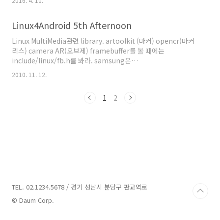
2016. 4. 10.
해본다. 더 필요한 내용이 있을지 모르지만, 최소한 아래의 내용은
는 것이 목적이지만, OS 전반에 대해 다루기 때문
내 머리가 아닌 손으로 다 익히고 난 뒤에 추가할 예정이다. 아래의
이다. 마치 대학시절 운영체제 수업을 좀 더 편안
Linux4Android 5th Afternoon
내용만 다 알고 제대로 사용해도 리눅스상에서 독자적으로 편집 및
하게 바꿔놓은 느낌이다. 표지에도 필요..
활용이 가능할 것이라고 의심치 않는다. 강제로 저장 및 종료:wq!
Linux MultiMedia관련 library. artoolkit (마커) opencr(마커
모드 전환a 추가하는 모드로써 한칸 뒤로 이동하여 입력커서가 깜
리스) camera AR(오브제) framebuffer를 볼 때에는
박인다.A 현재 행의 맨 끝으로 이동 후 입력모드로 전환된다.i 현재
include/linux/fb.h를 봐라. samsung은
커서에서 입력모드로 전환된다.I 현재 행의 맨..
drivers/video/samsung/s3cfb.c를 보라. arch/arm/plat-
2010. 11. 12.
s5pc1xx/ 아래에 dev-fb.c를 참고. ffmpeg이나 혹은 mplay를
분석, 포팅하고자 한다면 buildroot를 이용하자.
1
2
(http://buildroot.uclibc.org) linphone을 arm으로 포팅할
경우 필요 라이브러리 수가 30개 이상. MPEG-4나 H.264(263) 코
덱을 이해해야 하며, stagefright 혹은 opencore를 이해해야 한
다. tar zxvf ff..
TEL. 02.1234.5678 / 경기 성남시 분당구 판교역로
© Daum Corp.