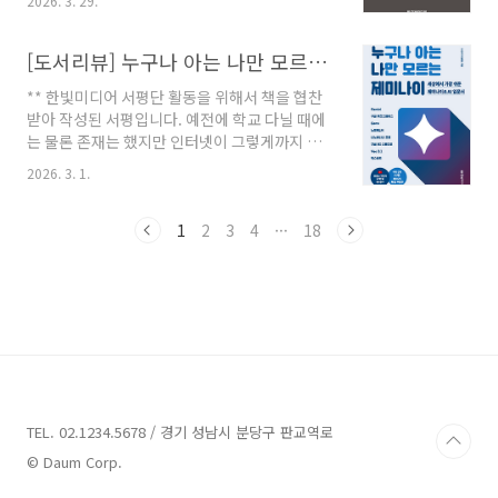
2026. 3. 29.
전히 유효하다.그것을 추구한 것은 결국 불필요
발자에 대한 필요성이 더 많이 생기면서, 이제는
한 것들을 제거하여 좀 더 풍성한 삶을 누릴 수 있
그들을 중심으로 스타트업과 산업 전반의 흐름이
도록 하게 하려 하는 것이었다.불필요한 수많은
[도서리뷰] 누구나 아는 나만 모르는 제미나이
재편되기 시작하였다. 그러면서 다양한 곳에서
물건으로 인해 나의 동선과 신경이 분산되고 낭
그들을..
** 한빛미디어 서평단 활동을 위해서 책을 협찬
비되는 것이 많기 때문이다. 프로그래밍을 하는
받아 작성된 서평입니다. 예전에 학교 다닐 때에
것도 마찬가지이다.이것이 좋다고 생각해서 버리
는 물론 존재는 했지만 인터넷이 그렇게까지 발
지 못하고, 저것이 좋다고 해서 버리지 못하고 남
전한 느낌은 아니었다.그래서 필요한 자료는 책
겨둔 것이 많다.그것이 남아서 레거시 코드가 되
2026. 3. 1.
을 찾아보는 것이 정확하고, 선배들의 도움을 받
고, 그 레거시 코드를 잊든, 사람이 바뀌든 결국
아서 코드를 작성하던 기억도 많이 난다.그 외에
불필요한 존재가 되어, 이것이 복잡도만 증가시
는 자력으로 열심히 삽질하며 코드를 작성하며
1
2
3
4
···
18
키고 나의 필요와는 상관없이 그 자리에 남아있
밤을 샌 기억도 많다.그러다가 취업하고 나서는
는 것을 보게..
인터넷 검색이 효과가 있었고, 그 인터넷을 이용
해서 자료를 찾곤 하였다.물론 지금에 비해서는
원하는 것을 얻기가 쉽지는 않았다.그래서 검색
어를 어떻게 조합하느냐가 관건이었다.좀 아는
사람들 사이에서는 어떤 검색어로 검색했을 때
원하는 결과를 얻을 수 있는지를 공유하던 기억
도 많이 난다.그런 시대를 오래 살아오며, 강산도
변할 시기가 지난 이후..
TEL. 02.1234.5678 / 경기 성남시 분당구 판교역로
© Daum Corp.