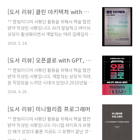
것이다.사실 채용하려는 입장에서는 당연한 부분
으로 보이긴 한다.대상 인재에 대해 제대로 알지
[도서 리뷰] 클린 아키텍처 with 파이썬
못한 상황에서, 비어있는 상태로 하나씩 채우려
** 한빛미디어 서평단 활동을 위해서 책을 협찬
면 얼마나 많은 시행착오를 거쳐야 할지 막막하
받아 작성된 서평입니다. AI가 발달하고 바이브
기 때문이다.그래서 시간이라는 비용을 지불하고
코딩이 활성화되면서 개발자는 여러 갈래길의 생
다양한 경험을 누적한 인재를 선호하는 것은 자
각을 갖게 된다.특히 바이브코딩을 경험하고 난
연스러운 현상일 것이다.물론 대학이나 정규 학
2026. 5. 24.
뒤라면 개발자는 여지없이 이런 생각을 할 수 있
습과정을 통해 얻는 지식의 깊이도 무시할 수는
다.'이제는 코드를 내가 직접 보지 않고도 개발이
없지만, 어디까지나 학문적인 부분은 학문적인
가능하잖아'그 생각이 확장된다면 수년간 중요하
[도서 리뷰] 오픈클로 with GPT, 제미나이, 클로드
요소들로 가득차있다. 그것이 옳고 그름을 떠나
게 여겨왔던 클린아키텍처도 무용론으로 빠질지
그렇게 되어 있다..
** 한빛미디어 서평단 활동을 위해서 책을 협찬
도 모른다.사실 실제 코드를 내가 볼 일이 없다면
받아 작성된 서평입니다. 개발자는 상당히 어려
그 코드의 프레임이 그렇게 중요한가 하는 생각
운 직업임을 느끼던 시대가 있었다.2010년을 기
도 할 수 있기 때문이다.하지만, 나는 다른 생각이
점으로 앞뒤로 10년 정도 되는 기간.대략 2015
들었다.아무리 바이브코딩을 열심히 했다고 하더
2026. 4. 26.
년 즈음까지는 세상의 많은 산업들이 IT로 전환
라도 결국 그 코드에서 버그란 나오기 마련이고,
되면서 여러 분야에서 IT 인재들이 필요했었다.
버그라는 것이 단지 개발 관점이 아니더라도 요
하지만 상당수의 그들은 갑이 아닌 을의 위치에
[도서 리뷰] 미니멀리즘 프로그래머
구사항 측면에서 원하지 않는 결과를 볼 수 있기
서 일을 하기 마련이었고, 노동력에 비해 처우가
때문에 언..
** 한빛미디어 서평단 활동을 위해서 책을 협찬
그리 좋은 편은 아니었다.그래서 이런 것에 흥미
받아 작성된 서평입니다. 미니멀 라이프가 유행
를 갖던 이들은 SW개발자가 되고자 했지만, 3D
인 때가 있었다.물론 지금도 그 유행이 끝난 것은
직종이라는 말을 들으면서 꿈을 키워갈 수 밖에
아니다.꾸준히 하고 있는 사람들 사이에서는 여
없었다. 그러다가 그 시기가 지난 이후부터 SW개