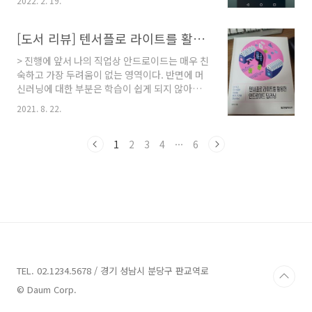
2022. 2. 19.
이지만, 최신버전을 구동하고 싶다거나, 실제 기
만, 이것이 아닌 아래 처럼 실행하는 것이다.
기의 것을 활용하고 싶은 경우도 많기 때문에 그
scrcpy --[full text parameter] or -..
경우라면 앱플레이어 혹은 에뮬레이터로는 그 갈
[도서 리뷰] 텐서플로 라이트를 활용한 안드로이드 딥러닝
증을 해소하기는 어렵다. 사실 이러한 용도보다
> 진행에 앞서 나의 직업상 안드로이드는 매우 친
개인적으로는 개발자로서 필요한 이유를 강조하
숙하고 가장 두려움이 없는 영역이다. 반면에 머
고 싶다. 안드로이드 개발자로서 개발을 하다보
신러닝에 대한 부분은 학습이 쉽게 되지 않아서
면 특히 물리적인 기기를 내가 직접 컨트롤 할수
어려운 영역중 하나라고 생각한다. 이러한 두가
있는 환경은 아니지만(대표적으로 원격근무 환
2021. 8. 22.
지 영역을 같이 다룰 수 있는 주제가 바로 안드로
경), 실제 기기를 컨트롤 해야 하는 도구가 있었으
이드에서 텐서플로 라이트를 활용하는 것이다.
면 좋겠다는 생각을 하였다. 그러던 중 개발자 지
약 일년 전부터 이 주제에 대해서 궁금해하고는
1
2
3
4
···
6
인을 통해 알게된 툴이 있는데 바로 scrcpy이다.
있었기 때문에 가벼운 테스트로 접근까지는 했었
소개 scrcp..
으나 파이어베이스의 가격정책도 함께 고려되는
상황이었기 때문에 쉽게 반영하기는 어렵다고 생
각하고 있었다. 그러던 중 이런 책을 발견하게 된
다. > 책에 대한 간단한 정보 이 책은
Tensorflow Lite에 대한 책이다. 안드로이드에
적용하기 좋은 것이 바로 텐서플로 라이트이기
때문에, 안드로이드를 빼놓고서 텐서플로 라이트
를 이야기 하기가..
TEL. 02.1234.5678 / 경기 성남시 분당구 판교역로
© Daum Corp.