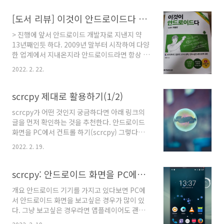
Links를 통해 구현된 것이다. 이 글에서는 도메
인 구매부터 실제 화면 구동까지 전체 절차를 단
[도서 리뷰] 이것이 안드로이드다 with 코틀린(3판)
계별로 정리하는 것에 목적이 있다.목차도메인
> 진행에 앞서 안드로이드 개발자로 지낸지 약
준비 및 웹 서버 설정Digital Asset Links 검증
13년째인듯 하다. 2009년 말부터 시작하여 다양
설정Android 앱 구현테스트 및 검증1. 도메인 준
한 업계에서 지내온지라 안드로이드라면 항상 아
비 및 웹 서버 설정1-1. 도메인 구매App Links
쉽고 더 전문성 있는 부분을 위해 노력하고 있고,
를 사용하려면 본인이 소유한 도메인이 필요하
2022. 2. 22.
그래야 한다고 생각하고 있다. 이런 시간을 지내
다. 가비아, 카페24, Namecheap, Google
와서인지 개발서적 역시 많이 보았고, 그 중 안드
Domains 등에서 구매할 수 있다. 예:
로이드 서적은 더욱 관심있게 보아왔던 터라 이
scrcpy 제대로 활용하기(1/2)
myapp.x..
책도 깊은 관심을 가지고 보기 시작하였다. > 첫
scrcpy가 어떤 것인지 궁금하다면 아래 링크의
느낌 및 목차 이 책은 안드로이드 책을 성의껏 만
글을 먼저 확인하는 것을 추천한다. 안드로이드
들었다는 것 외에도, 주목하고 싶은 부분이 있었
화면을 PC에서 컨트롤 하기(scrcpy) 그렇다면
다. 바로 최선 버전을 대상으로 만들었다는 점이
이 scrcpy를 좀 더 파워풀하게 활용할 수는 없을
다. 모든 프로그래밍 기술이 마찬가지이지만, 특
2022. 2. 19.
까? 아래에서 다양한 기능을 활용하는 방법과 필
히 안드로이드는 이 기술의 발전 속도가 매우 빠
자가 추천하고 자주 활용하는 옵션을 소개하려
르다. 차이점도 커서, 학습을 일년만 안하고 있어
한다. (1) scrcpy 제대로 활용하기 - 사이즈, 렌
scrcpy: 안드로이드 화면을 PC에서 미러링 하기
도 따라잡기 어려울 정도이다. 이 책은 벌써 개..
더링, 캡처 등 (2) scrcpy 제대로 활용하기 - 연
개요 안드로이드 기기를 가지고 있다보면 PC에
결, 윈도우, 컨트롤, 파일드롭, 단축키 등 기본 활
서 안드로이드 화면을 보고싶은 경우가 많이 있
용 방법 우선 scrcpy를 제대로 활용하기 위해서
다. 그냥 보고싶은 경우라면 앱플레이어도 괜찮
는 실행 단계에서 파라미터로 옵션을 주어야 한
은 것들이 많이 나와있고, 퍼포먼스도 괜찮은 편
다. 커맨드로 scrcpy로 실행이 당연히 가능하지