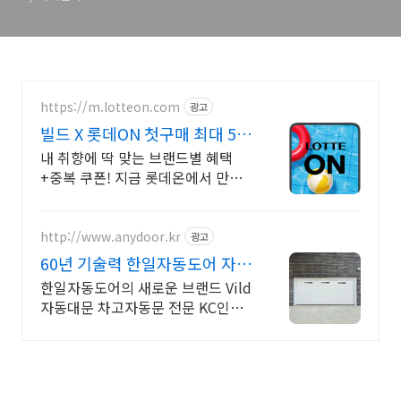
https://m.lotteon.com
광고
빌드 X 롯데ON 첫구매 최대 5천
원 혜택!
내 취향에 딱 맞는 브랜드별 혜택
+중복 쿠폰! 지금 롯데온에서 만나
보세요!
http://www.anydoor.kr
광고
60년 기술력 한일자동도어 자동
대문 차고자동문의 모든것
한일자동도어의 새로운 브랜드 Vild
자동대문 차고자동문 전문 KC인증
모터 시공