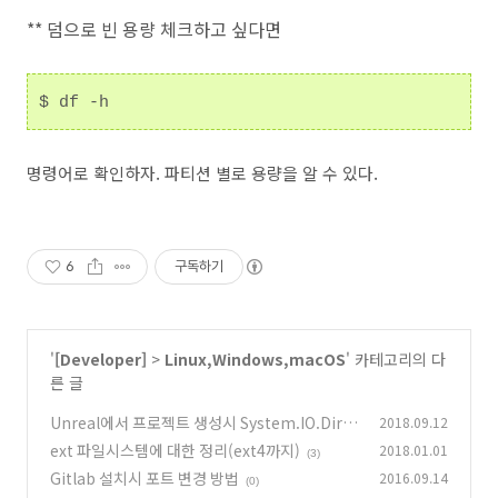
** 덤으로 빈 용량 체크하고 싶다면
$ df -h
명령어로 확인하자. 파티션 별로 용량을 알 수 있다.
6
구독하기
'
[Developer]
>
Linux,Windows,macOS
' 카테고리의 다
른 글
Unreal에서 프로젝트 생성시 System.IO.Direc
2018.09.12
toryNotFoundException 발생시 해결
ext 파일시스템에 대한 정리(ext4까지)
2018.01.01
(0)
(3)
Gitlab 설치시 포트 변경 방법
2016.09.14
(0)