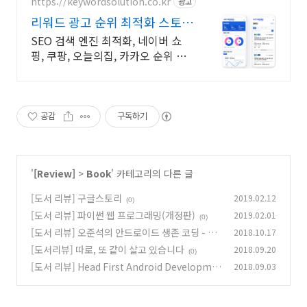
https://keywordsolution.co.kr
광고
리워드 광고 순위 최적화 스토어
순위 광고 전문
SEO 검색 엔진 최적화, 네이버 쇼
핑, 쿠팡, 오늘의집, 카카오 순위 광
고 전문
공감
구독하기
'
[Review]
>
Book
' 카테고리의 다른 글
[도서 리뷰] 구글스토리
2019.02.12
(0)
[도서 리뷰] 파이썬 웹 프로그래밍(개정판)
2019.02.01
(0)
[도서 리뷰] 오준석의 안드로이드 생존 코딩 - 코
2018.10.17
틀린 편
[도서리뷰] 따로, 또 같이 살고 있습니다
2018.09.20
(0)
(0)
[도서 리뷰] Head First Android Developme
2018.09.03
nt
(0)