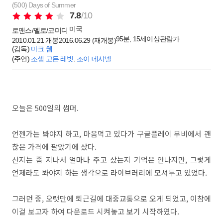
(500) Days of Summer
7.8
/10
미국
로맨스/멜로/코미디
95분, 15세이상관람가
2010.01.21 개봉
2016.06.29 (재개봉)
(감독)
마크 웹
(주연)
조셉 고든 레빗
,
조이 데샤넬
오늘은 500일의 썸머.
언젠가는 봐야지 하고, 마음먹고 있다가 구글플레이 무비에서 괜
찮은 가격에 팔았기에 샀다.
산지는 좀 지나서 얼마나 주고 샀는지 기억은 안나지만, 그렇게
언제라도 봐야지 하는 생각으로 라이브러리에 모셔두고 있었다.
그러던 중, 오랫만에 퇴근길에 대중교통으로 오게 되었고, 이참에
이걸 보고자 하여 다운로드 시켜놓고 보기 시작하였다.