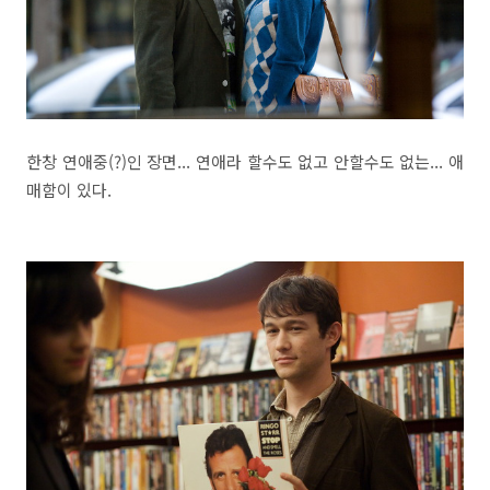
한창 연애중(?)인 장면... 연애라 할수도 없고 안할수도 없는... 애
매함이 있다.