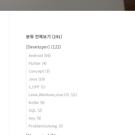
분류 전체보기
(291)
[Developer]
(122)
Android
(56)
Flutter
(4)
Concept
(3)
Java
(16)
C,CPP
(1)
Linux,Windows,macOS
(21)
Kotlin
(6)
SQL
(2)
Any
(9)
ProblemSolving
(3)