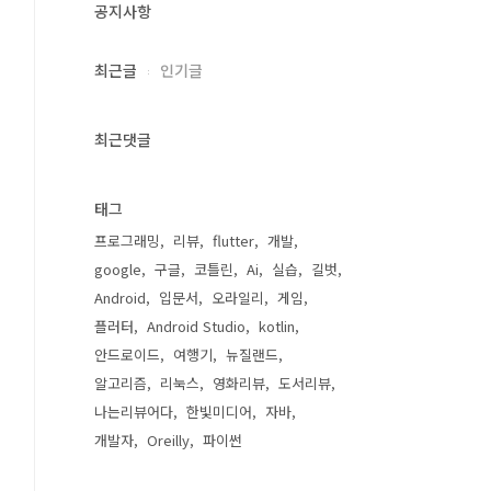
공지사항
최근글
인기글
최근댓글
태그
프로그래밍
리뷰
flutter
개발
google
구글
코틀린
Ai
실습
길벗
Android
입문서
오라일리
게임
플러터
Android Studio
kotlin
안드로이드
여행기
뉴질랜드
알고리즘
리눅스
영화리뷰
도서리뷰
나는리뷰어다
한빛미디어
자바
개발자
Oreilly
파이썬