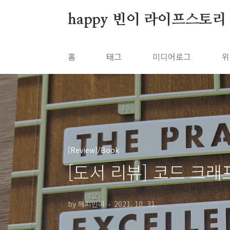
본문 바로가기
happy 빈이 라이프스토리
홈
태그
미디어로그
위
[Review]/Book
[도서 리뷰] 코드 크래
by 해피빈이
2021. 10. 31.