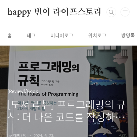
본문 바로가기
happy 빈이 라이프스토리
홈
태그
미디어로그
위치로그
방명록
[Review]/Book
[도서 리뷰] 프로그래밍의 규
칙: 더 나은 코드를 작성하는
21가지 개발 비법
by 해피빈이
2024. 6. 23.