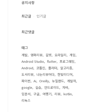
공지사항
최근글
인기글
최근댓글
태그
개발
영화리뷰
길벗
오라일리
게임
Android Studio
flutter
프로그래밍
Android
코틀린
플러터
알고리즘
도서리뷰
나는리뷰어다
한빛미디어
파이썬
Ai
Oreilly
뉴질랜드
개발자
google
실습
안드로이드
자바
입문서
구글
여행기
리뷰
kotlin
리눅스