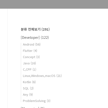
분류 전체보기
(291)
[Developer]
(122)
Android
(56)
Flutter
(4)
Concept
(3)
Java
(16)
C,CPP
(1)
Linux,Windows,macOS
(21)
Kotlin
(6)
SQL
(2)
Any
(9)
ProblemSolving
(3)