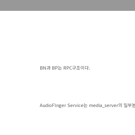
BN과 BP는 RPC구조이다.
AudioFlnger Service는 media_server의 일